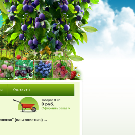
ки
Контакты
Товаров
0
на:
0
руб.
Оформить заказ »
→
окожая" (ольхолистная)