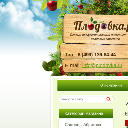
Тел.: 8 (499) 136-84-44
E-mail:
info@plodovka.ru
О компании
Категории магазина
И
Саженцы Абрикоса