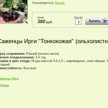
Производитель:
Россия
Цена:
Кол-во:
380
руб.
Саженцы Ирги "Тонкокожая" (ольхолистн
рок созревания:
Ранний (начало июля).
ачало плодоношения:
3-4 год.
орма и цвет плода:
Ягоды массой 0,6-1,5 г, шаровидные, сине-чёрные. 
ладкий.
имостойкость:
Высокая.
аженцы Ирги
 Назад