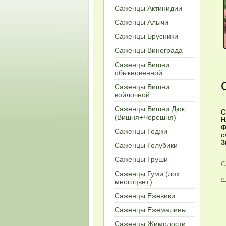
Саженцы Актинидии
Саженцы Алычи
Саженцы Брусники
Саженцы Винограда
Саженцы Вишни
обыкновенной
Саженцы Вишни
войлочной
Саженцы Вишни Дюк
С
(Вишня+Черешня)
Н
Ф
Саженцы Годжи
с
З
Саженцы Голубики
Саженцы Груши
С
Саженцы Гуми (лох
«
многоцвет.)
Cаженцы Ежевики
Саженцы Ежемалины
Саженцы Жимолости