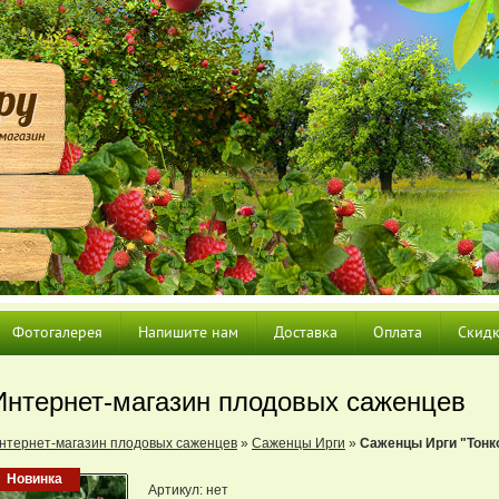
Фотогалерея
Напишите нам
Доставка
Оплата
Скид
Интернет-магазин плодовых саженцев
нтернет-магазин плодовых саженцев
»
Саженцы Ирги
»
Саженцы Ирги "Тонк
Новинка
Артикул:
нет