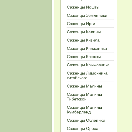
Саженцы Йошты
Cаженцы Земляники
Саженцы Ирги
Cаженцы Калины
Cаженцы Кизила
Саженцы Княженики
Cаженцы Клюквы
Cаженцы Крыжовника
Cаженцы Лимонника
китайского
Cаженцы Малины
Саженцы Малины
Тибетской
Саженцы Малины
Кумберленд
Cаженцы Облепихи
Саженцы Ореха