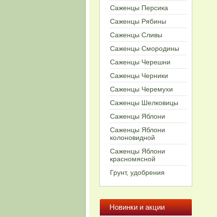
Саженцы Персика
Cаженцы Рябины
Cаженцы Сливы
Cаженцы Смородины
Cаженцы Черешни
Cаженцы Черники
Саженцы Черемухи
Саженцы Шелковицы
Cаженцы Яблони
Саженцы Яблони
колоновидной
Саженцы Яблони
красномясной
Грунт, удобрения
Новинки и акции