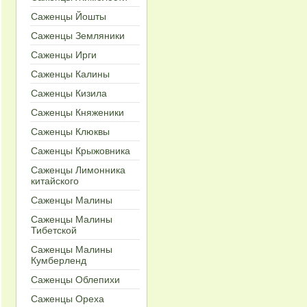
Саженцы Йошты
Cаженцы Земляники
Саженцы Ирги
Cаженцы Калины
Cаженцы Кизила
Саженцы Княженики
Cаженцы Клюквы
Cаженцы Крыжовника
Cаженцы Лимонника
китайского
Cаженцы Малины
Саженцы Малины
Тибетской
Саженцы Малины
Кумберленд
Cаженцы Облепихи
Саженцы Ореха