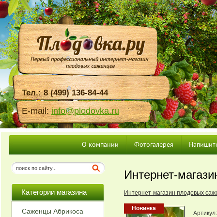
Тел.: 8 (499) 136-84-44
E-mail:
info@plodovka.ru
О компании
Фотогалерея
Напишит
Интернет-магази
Категории магазина
Интернет-магазин плодовых саж
Новинка
Саженцы Абрикоса
Артикул