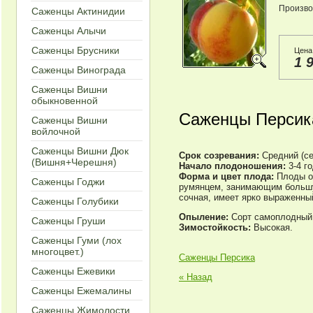
Произво
Саженцы Актинидии
Саженцы Алычи
Саженцы Брусники
Цена
1 
Саженцы Винограда
Саженцы Вишни
обыкновенной
Саженцы Персика
Саженцы Вишни
войлочной
Саженцы Вишни Дюк
Срок созревания:
Средний (се
(Вишня+Черешня)
Начало плодоношения
:
3-4 го
Форма и цвет плода:
Плоды ок
Саженцы Годжи
румянцем, занимающим большую
сочная, имеет ярко выраженны
Саженцы Голубики
Опыление:
Сорт самоплодный,
Саженцы Груши
Зимостойкость:
Высокая.
Саженцы Гуми (лох
многоцвет.)
Саженцы Персика
Cаженцы Ежевики
« Назад
Саженцы Ежемалины
Саженцы Жимолости