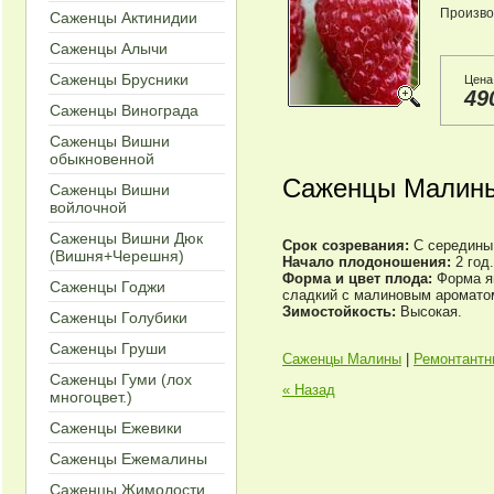
Произво
Саженцы Актинидии
Саженцы Алычи
Саженцы Брусники
Цена
49
Саженцы Винограда
Саженцы Вишни
обыкновенной
Cаженцы Малины
Саженцы Вишни
войлочной
Саженцы Вишни Дюк
Срок созревания:
С середины
(Вишня+Черешня)
Начало плодоношения
:
2 год
Форма и цвет плода:
Форма я
Саженцы Годжи
сладкий с малиновым ароматом
Зимостойкость:
Высокая.
Саженцы Голубики
Саженцы Груши
Cаженцы Малины
|
Ремонтантн
Саженцы Гуми (лох
« Назад
многоцвет.)
Cаженцы Ежевики
Саженцы Ежемалины
Саженцы Жимолости