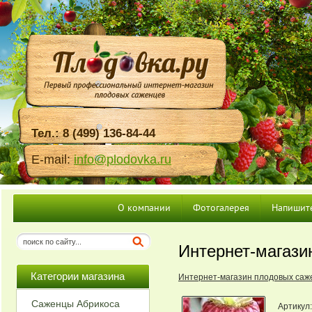
Тел.: 8 (499) 136-84-44
E-mail:
info@plodovka.ru
О компании
Фотогалерея
Напишит
Интернет-магази
Категории магазина
Интернет-магазин плодовых саж
Саженцы Абрикоса
Артикул